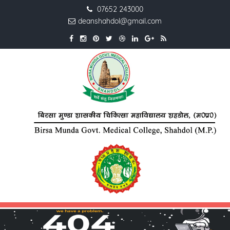
07652 243000
deanshahdol@gmail.com